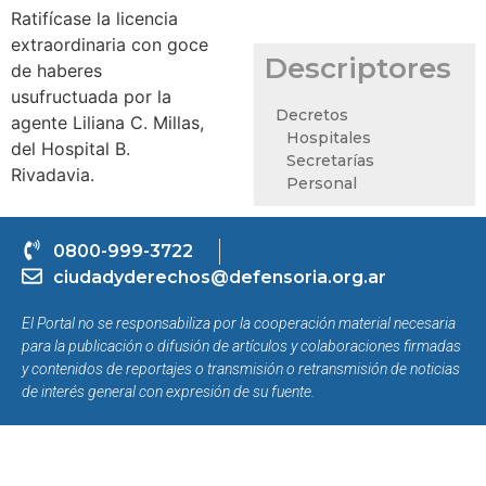
Ratifícase la licencia
extraordinaria con goce
Descriptores
de haberes
usufructuada por la
Decretos
agente Liliana C. Millas,
Hospitales
del Hospital B.
Secretarías
Rivadavia.
Personal
0800-999-3722
ciudadyderechos@defensoria.org.ar
El Portal no se responsabiliza por la cooperación material necesaria
para la publicación o difusión de artículos y colaboraciones firmadas
y contenidos de reportajes o transmisión o retransmisión de noticias
de interés general con expresión de su fuente.