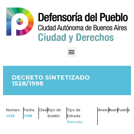
DECRETO SINTETIZADO
1528/1998
Numero:
Fecha:
Clase:
Tipo de
Tipo de
Anexos:
Fuero:
Fuente:
1528
1998
Boletín:
Entrada:
Decreto