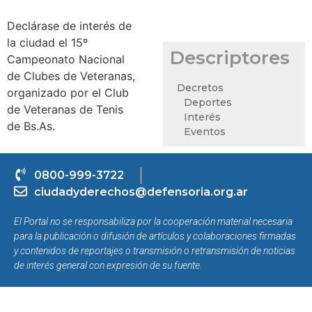
Declárase de interés de
la ciudad el 15º
Descriptores
Campeonato Nacional
de Clubes de Veteranas,
Decretos
organizado por el Club
Deportes
de Veteranas de Tenis
Interés
de Bs.As.
Eventos
0800-999-3722
ciudadyderechos@defensoria.org.ar
El Portal no se responsabiliza por la cooperación material necesaria
para la publicación o difusión de artículos y colaboraciones firmadas
y contenidos de reportajes o transmisión o retransmisión de noticias
de interés general con expresión de su fuente.