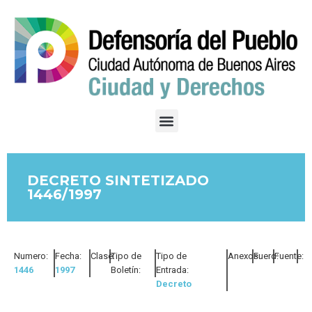
DECRETO SINTETIZADO
1446/1997
Numero:
Fecha:
Clase:
Tipo de
Tipo de
Anexos:
Fuero:
Fuente:
1446
1997
Boletín:
Entrada:
Decreto