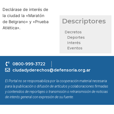
Declárase de interés de
la ciudad la «Maratón
Descriptores
de Belgrano» y «Prueba
Atlética».
Decretos
Deportes
Interés
Eventos
0800-999-3722
ciudadyderechos@defensoria.org.ar
El Portal no se responsabiliza por la cooperación material necesaria
para la publicación o difusión de artículos y colaboraciones firmadas
y contenidos de reportajes o transmisión o retransmisión de noticias
de interés general con expresión de su fuente.