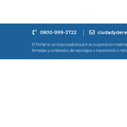
0800-999-3722
ciudadydere
El Portal no se responsabiliza por la cooperación materia
firmadas y contenidos de reportajes o transmisión o retr