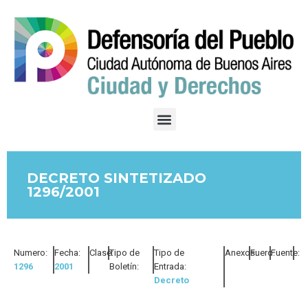
DECRETO SINTETIZADO
1296/2001
Numero:
Fecha:
Clase:
Tipo de
Tipo de
Anexos:
Fuero:
Fuente:
1296
2001
Boletín:
Entrada:
Decreto