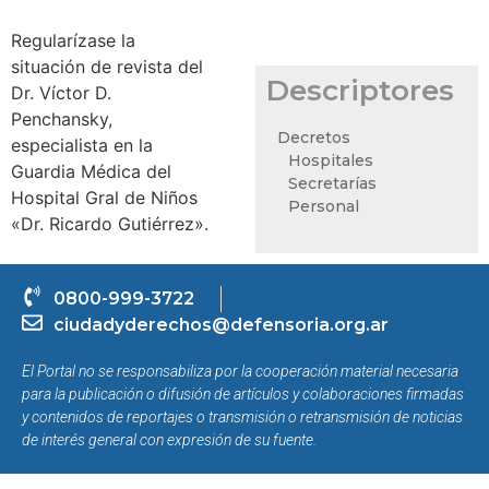
Regularízase la
situación de revista del
Descriptores
Dr. Víctor D.
Penchansky,
Decretos
especialista en la
Hospitales
Guardia Médica del
Secretarías
Hospital Gral de Niños
Personal
«Dr. Ricardo Gutiérrez».
0800-999-3722
ciudadyderechos@defensoria.org.ar
El Portal no se responsabiliza por la cooperación material necesaria
para la publicación o difusión de artículos y colaboraciones firmadas
y contenidos de reportajes o transmisión o retransmisión de noticias
de interés general con expresión de su fuente.