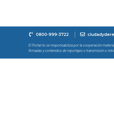
0800-999-3722
ciudadydere
El Portal no se responsabiliza por la cooperación materia
firmadas y contenidos de reportajes o transmisión o retr