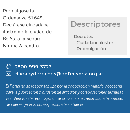
Promúlgase la
Ordenanza 51.649.
Descriptores
Declárase ciudadana
ilustre de la ciudad de
Decretos
Bs.As. a la señora
Ciudadano ilustre
Norma Aleandro.
Promulgación
0800-999-3722
ciudadyderechos@defensoria.org.ar
El Portal no se responsabiliza por la cooperación material necesaria
para la publicación o difusión de artículos y colaboraciones firmadas
y contenidos de reportajes o transmisión o retransmisión de noticias
de interés general con expresión de su fuente.