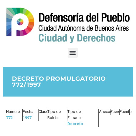
DECRETO PROMULGATORIO
772/1997
Numero:
Fecha:
Clase:
Tipo de
Tipo de
Anexos:
Fuero:
Fuente:
772
1997
Boletín:
Entrada:
Decreto