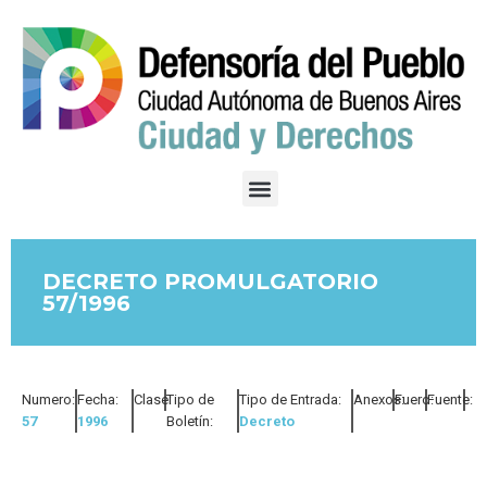
DECRETO PROMULGATORIO
57/1996
Numero:
Fecha:
Clase:
Tipo de
Tipo de Entrada:
Anexos:
Fuero:
Fuente:
57
1996
Boletín:
Decreto