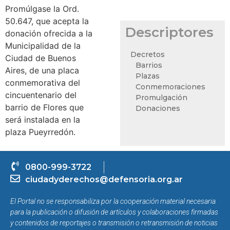
Promúlgase la Ord.
50.647, que acepta la
Descriptores
donación ofrecida a la
Municipalidad de la
Decretos
Ciudad de Buenos
Barrios
Aires, de una placa
Plazas
conmemorativa del
Conmemoraciones
cincuentenario del
Promulgación
barrio de Flores que
Donaciones
será instalada en la
plaza Pueyrredón.
0800-999-3722
ciudadyderechos@defensoria.org.ar
El Portal no se responsabiliza por la cooperación material necesaria
para la publicación o difusión de artículos y colaboraciones firmadas
y contenidos de reportajes o transmisión o retransmisión de noticias