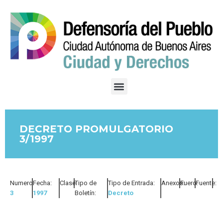
DECRETO PROMULGATORIO
3/1997
Numero:
Fecha:
Clase:
Tipo de
Tipo de Entrada:
Anexos:
Fuero:
Fuente:
3
1997
Boletín:
Decreto