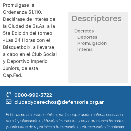
Promúlgase la
Ordenanza 51.110.
Descriptores
Declárase de Interés de
la Ciudad de Bs.As. a la
Decretos
5ta Edición del torneo
Deportes
«Las 24 Horas con el
Promulgación
Básquetbol», a llevarse
Interés
a cabo en el Club Social
y Deportivo Imperio
Juniors, de esta
Cap.Fed.
0800-999-3722
ciudadyderechos@defensoria.org.ar
El Portal no se responsabiliza por la cooperación material necesaria
para la publicación o difusión de artículos y colaboraciones firmadas
y contenidos de reportajes o transmisión o retransmisión de noticias