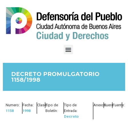
DECRETO PROMULGATORIO
1158/1998
Numero:
Fecha:
Clase:
Tipo de
Tipo de
Anexos:
Fuero:
Fuente:
1158
1998
Boletín:
Entrada:
Decreto