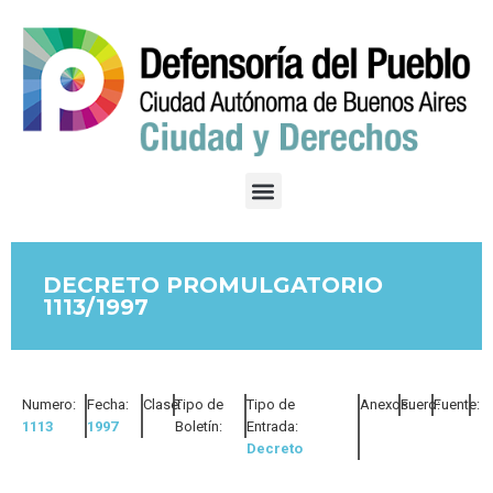
DECRETO PROMULGATORIO
1113/1997
Numero:
Fecha:
Clase:
Tipo de
Tipo de
Anexos:
Fuero:
Fuente:
1113
1997
Boletín:
Entrada:
Decreto