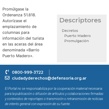
Promúlgase la
Ordenanza 51.818.
Descriptores
Autorízase el
emplazamiento de
Decretos
columnas para
Puerto Madero
información del turista
Promulgación
en las aceras del área
denominada «Barrio
Puerto Madero».
0800-999-3722
ciudadyderechos@defensoria.org.ar
El Portal no se responsabiliza por la cooperación material necesaria
para la publicación o difusión de artículos y colaboraciones firmadas
y contenidos de reportajes o transmisión o retransmisión de noticias
de interés general con expresión de su fuente.