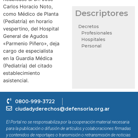
Carlos Horacio Noto,
Descriptores
como Médico de Planta
(Pediatría) en horario
Decretos
vespertino, del Hospital
Profesionales
General de Agudos
Hospitales
«Parmenio Piñero», deja
Personal
cargo de especialista
en la Guardia Médica
(Pediatría) del citado
establecimiento
asistencial.
0800-999-3722
ciudadyderechos@defensoria.org.ar
El Portal no se responsabiliza por la cooperación material necesaria
para la publicación o difusión de artículos y colaboraciones firmadas
y contenidos de reportajes o transmisión o retransmisión de noticias