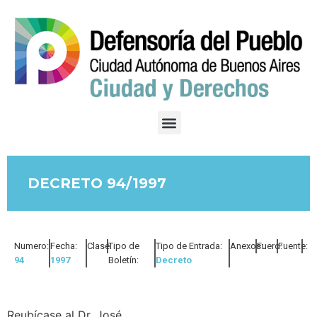
DECRETO 94/1997
Numero:
Fecha:
Clase:
Tipo de
Tipo de Entrada:
Anexos:
Fuero:
Fuente:
94
1997
Boletín:
Decreto
Reubícase al Dr. José