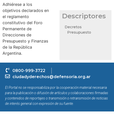
Adhiérese a los
objetivos declarados en
Descriptores
el reglamento
constitutivo del Foro
Decretos
Permanente de
Presupuesto
Direcciones de
Presupuesto y Finanzas
de la República
Argentina.
0800-999-3722
ciudadyderechos@defensoria.org.ar
El Portal no se responsabiliza por la cooperación material necesaria
para la publicación o difusión de artículos y colaboraciones firmadas
y contenidos de reportajes o transmisión o retransmisión de noticias
de interés general con expresión de su fuente.