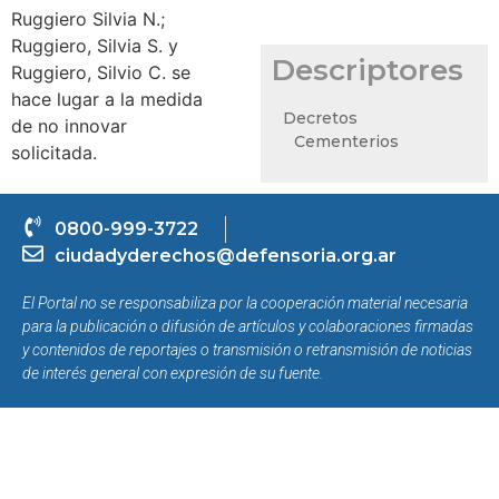
Ruggiero Silvia N.;
Ruggiero, Silvia S. y
Descriptores
Ruggiero, Silvio C. se
hace lugar a la medida
Decretos
de no innovar
Cementerios
solicitada.
0800-999-3722
ciudadyderechos@defensoria.org.ar
El Portal no se responsabiliza por la cooperación material necesaria
para la publicación o difusión de artículos y colaboraciones firmadas
y contenidos de reportajes o transmisión o retransmisión de noticias
de interés general con expresión de su fuente.