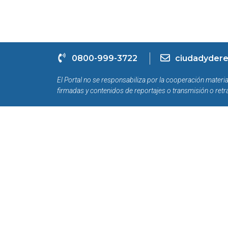
0800-999-3722
ciudadydere
El Portal no se responsabiliza por la cooperación materia
firmadas y contenidos de reportajes o transmisión o retr