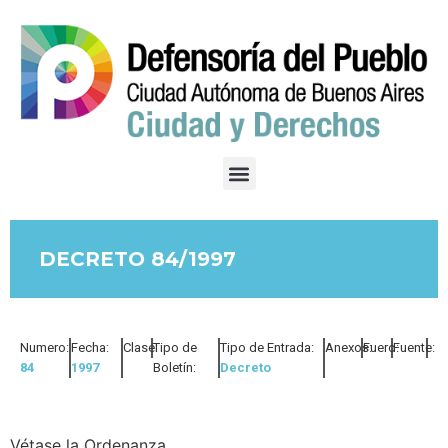
DECRETO 84/1997
Numero:
Fecha:
Clase:
Tipo de
Tipo de Entrada:
Anexos:
Fuero:
Fuente:
84
1997
Boletín:
Decreto
Vétase la Ordenanza