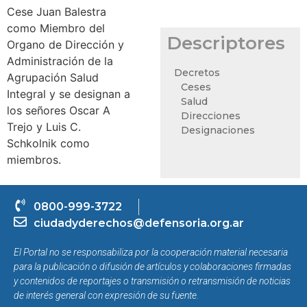
Cese Juan Balestra
como Miembro del
Descriptores
Organo de Dirección y
Administración de la
Decretos
Agrupación Salud
Ceses
Integral y se designan a
Salud
los señores Oscar A
Direcciones
Trejo y Luis C.
Designaciones
Schkolnik como
miembros.
0800-999-3722
ciudadyderechos@defensoria.org.ar
El Portal no se responsabiliza por la cooperación material necesaria
para la publicación o difusión de artículos y colaboraciones firmadas
y contenidos de reportajes o transmisión o retransmisión de noticias
de interés general con expresión de su fuente.