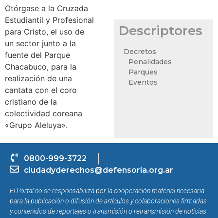
Otórgase a la Cruzada
Estudiantil y Profesional
Descriptores
para Cristo, el uso de
un sector junto a la
Decretos
fuente del Parque
Penalidades
Chacabuco, para la
Parques
realización de una
Eventos
cantata con el coro
cristiano de la
colectividad coreana
«Grupo Aleluya».
0800-999-3722
ciudadyderechos@defensoria.org.ar
El Portal no se responsabiliza por la cooperación material necesaria
para la publicación o difusión de artículos y colaboraciones firmadas
y contenidos de reportajes o transmisión o retransmisión de noticias