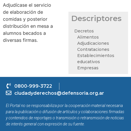
Adjudícase el servicio
de elaboración de
Descriptores
comidas y posterior
distribución en mesa a
Decretos
alumnos becados a
Alimentos
diversas firmas.
Adjudicaciones
Contrataciones
Establecimientos
educativos
Empresas
0800-999-3722
ciudadyderechos@defensoria.org.ar
El Portal no se responsabiliza por la cooperación material necesaria
para la publicación o difusión de artículos y colaboraciones firmadas
y contenidos de reportajes o transmisión o retransmisión de noticias
de interés general con expresión de su fuente.