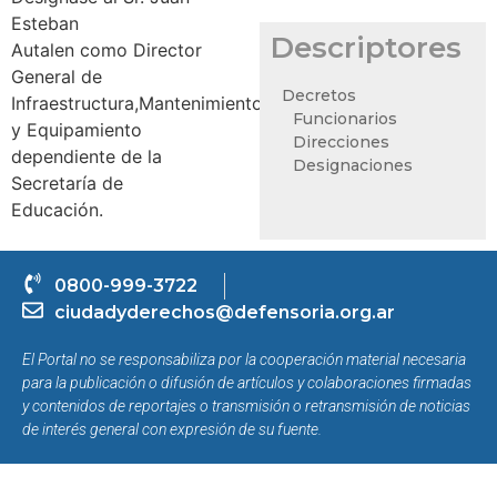
Esteban
Descriptores
Autalen como Director
General de
Decretos
Infraestructura,Mantenimiento
Funcionarios
y Equipamiento
Direcciones
dependiente de la
Designaciones
Secretaría de
Educación.
0800-999-3722
ciudadyderechos@defensoria.org.ar
El Portal no se responsabiliza por la cooperación material necesaria
para la publicación o difusión de artículos y colaboraciones firmadas
y contenidos de reportajes o transmisión o retransmisión de noticias
de interés general con expresión de su fuente.