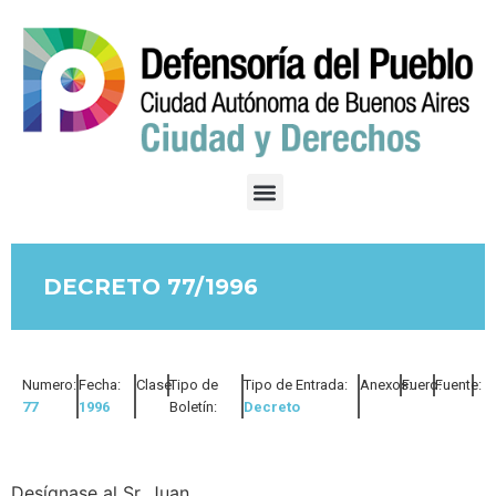
DECRETO 77/1996
Numero:
Fecha:
Clase:
Tipo de
Tipo de Entrada:
Anexos:
Fuero:
Fuente:
77
1996
Boletín:
Decreto
Desígnase al Sr. Juan