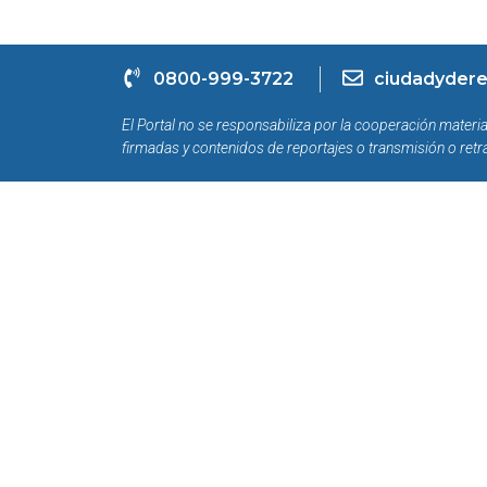
0800-999-3722
ciudadydere
El Portal no se responsabiliza por la cooperación materia
firmadas y contenidos de reportajes o transmisión o retr