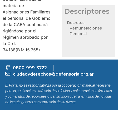
materia de
Descriptores
Asignaciones Familiares
el personal de Gobierno
Decretos
de la CABA continuará
Remuneraciones
rigiéndose por el
Personal
régimen aprobado por
la Ord.
34.138(B.M.15.755).
0800-999-3722
ciudadyderechos@defensoria.org.ar
El Portal no se responsabiliza por la cooperación material necesaria
para la publicación o difusión de artículos y colaboraciones firmadas
y contenidos de reportajes o transmisión o retransmisión de noticias
de interés general con expresión de su fuente.