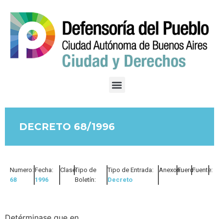
DECRETO 68/1996
Numero:
Fecha:
Clase:
Tipo de
Tipo de Entrada:
Anexos:
Fuero:
Fuente:
68
1996
Boletín:
Decreto
Detérminase que en