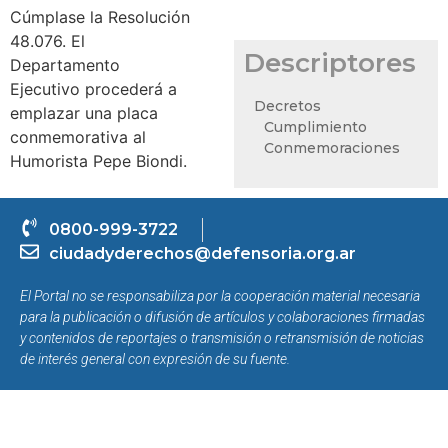
Cúmplase la Resolución
48.076. El
Descriptores
Departamento
Ejecutivo procederá a
Decretos
emplazar una placa
Cumplimiento
conmemorativa al
Conmemoraciones
Humorista Pepe Biondi.
0800-999-3722
ciudadyderechos@defensoria.org.ar
El Portal no se responsabiliza por la cooperación material necesaria
para la publicación o difusión de artículos y colaboraciones firmadas
y contenidos de reportajes o transmisión o retransmisión de noticias
de interés general con expresión de su fuente.