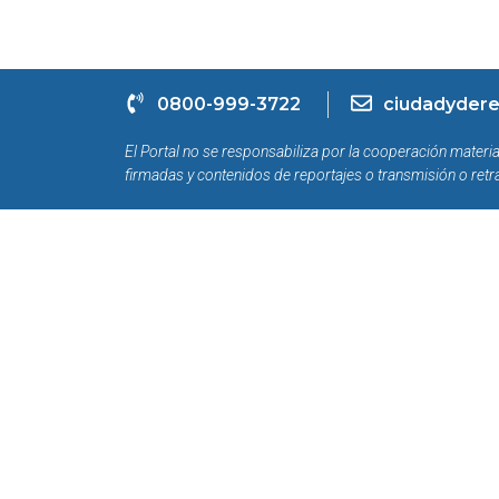
0800-999-3722
ciudadydere
El Portal no se responsabiliza por la cooperación materia
firmadas y contenidos de reportajes o transmisión o retr