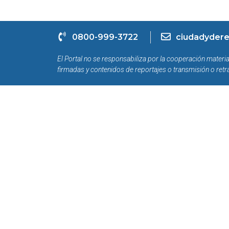
0800-999-3722
ciudadydere
El Portal no se responsabiliza por la cooperación materia
firmadas y contenidos de reportajes o transmisión o retr