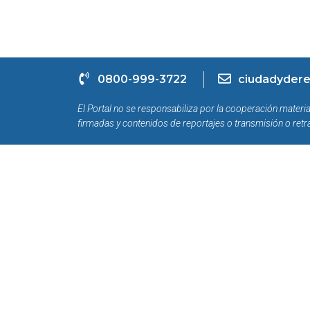
0800-999-3722
ciudadydere
El Portal no se responsabiliza por la cooperación materia
firmadas y contenidos de reportajes o transmisión o retr