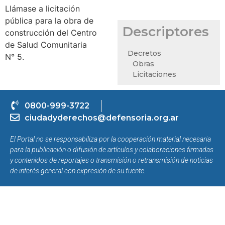
Llámase a licitación
pública para la obra de
Descriptores
construcción del Centro
de Salud Comunitaria
Decretos
N° 5.
Obras
Licitaciones
0800-999-3722
ciudadyderechos@defensoria.org.ar
El Portal no se responsabiliza por la cooperación material necesaria
para la publicación o difusión de artículos y colaboraciones firmadas
y contenidos de reportajes o transmisión o retransmisión de noticias
de interés general con expresión de su fuente.