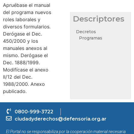
Apruébase el manual
del programa nuevos
Descriptores
roles laborales y
diversos formularios.
Decretos
Derógase el Dec.
Programas
450/2000 y los
manuales anexos al
mismo. Derógase el
Dec. 1888/1999.
Modifícase el anexo
II/12 del Dec.
1988/2000. Anexo
publicado.
0800-999-3722
ciudadyderechos@defensoria.org.ar
El Portal no se responsabiliza por la cooperación material necesaria