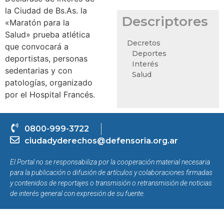
la Ciudad de Bs.As. la
Descriptores
«Maratón para la
Salud» prueba atlética
Decretos
que convocará a
Deportes
deportistas, personas
Interés
sedentarias y con
Salud
patologías, organizado
por el Hospital Francés.
0800-999-3722
ciudadyderechos@defensoria.org.ar
El Portal no se responsabiliza por la cooperación material necesaria
para la publicación o difusión de artículos y colaboraciones firmadas
y contenidos de reportajes o transmisión o retransmisión de noticias
de interés general con expresión de su fuente.