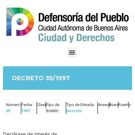
DECRETO 35/1997
Numero:
Fecha:
Clase:
Tipo de
Tipo de Entrada:
Anexos:
Fuero:
Fuente:
35
1997
Boletín:
Decreto
Declárase de interés de