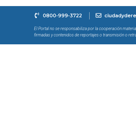
0800-999-3722
ciudadydere
El Portal no se responsabiliza por la cooperación materia
firmadas y contenidos de reportajes o transmisión o retr