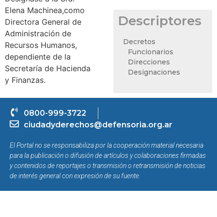
Elena Machinea,como
Descriptores
Directora General de
Administración de
Decretos
Recursos Humanos,
Funcionarios
dependiente de la
Direcciones
Secretaría de Hacienda
Designaciones
y Finanzas.
0800-999-3722
ciudadyderechos@defensoria.org.ar
El Portal no se responsabiliza por la cooperación material necesaria
para la publicación o difusión de artículos y colaboraciones firmadas
y contenidos de reportajes o transmisión o retransmisión de noticias
de interés general con expresión de su fuente.