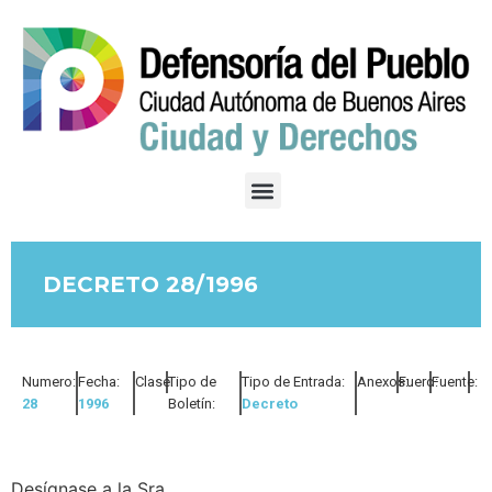
DECRETO 28/1996
Numero:
Fecha:
Clase:
Tipo de
Tipo de Entrada:
Anexos:
Fuero:
Fuente:
28
1996
Boletín:
Decreto
Desígnase a la Sra.