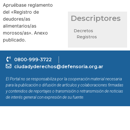
Apruébase reglamento
del «Registro de
Descriptores
deudores/as
alimentarios/as
Decretos
morosos/as». Anexo
Registros
publicado.
0800-999-3722
ciudadyderechos@defensoria.org.ar
El Portal no se responsabiliza por la cooperación material necesaria
para la publicación o difusión de artículos y colaboraciones firmadas
y contenidos de reportajes o transmisión o retransmisión de noticias
de interés general con expresión de su fuente.