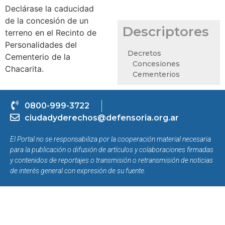
Declárase la caducidad
de la concesión de un
Descriptores
terreno en el Recinto de
Personalidades del
Decretos
Cementerio de la
Concesiones
Chacarita.
Cementerios
0800-999-3722
ciudadyderechos@defensoria.org.ar
El Portal no se responsabiliza por la cooperación material necesaria
para la publicación o difusión de artículos y colaboraciones firmadas
y contenidos de reportajes o transmisión o retransmisión de noticias
de interés general con expresión de su fuente.