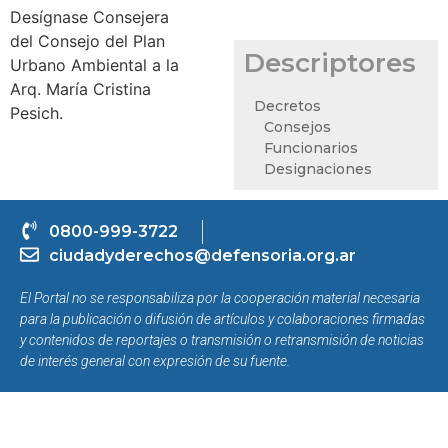
Desígnase Consejera
del Consejo del Plan
Descriptores
Urbano Ambiental a la
Arq. María Cristina
Decretos
Pesich.
Consejos
Funcionarios
Designaciones
0800-999-3722
ciudadyderechos@defensoria.org.ar
El Portal no se responsabiliza por la cooperación material necesaria
para la publicación o difusión de artículos y colaboraciones firmadas
y contenidos de reportajes o transmisión o retransmisión de noticias
de interés general con expresión de su fuente.