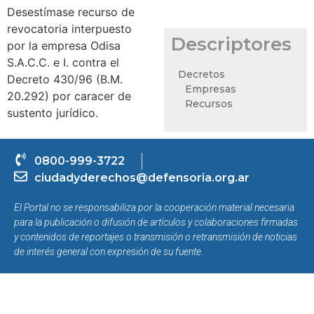
Desestímase recurso de
revocatoria interpuesto
Descriptores
por la empresa Odisa
S.A.C.C. e I. contra el
Decretos
Decreto 430/96 (B.M.
Empresas
20.292) por caracer de
Recursos
sustento jurídico.
0800-999-3722
ciudadyderechos@defensoria.org.ar
El Portal no se responsabiliza por la cooperación material necesaria
para la publicación o difusión de artículos y colaboraciones firmadas
y contenidos de reportajes o transmisión o retransmisión de noticias
de interés general con expresión de su fuente.