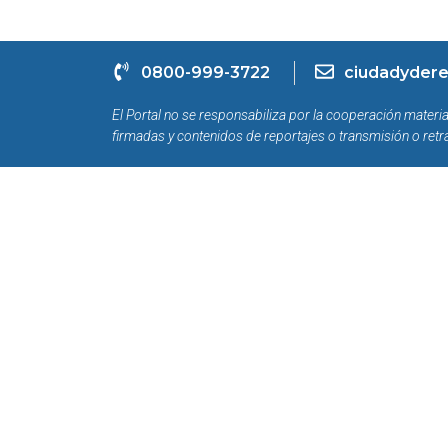
0800-999-3722
ciudadydere
El Portal no se responsabiliza por la cooperación materia
firmadas y contenidos de reportajes o transmisión o retr