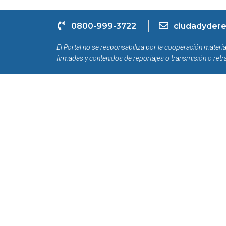
0800-999-3722
ciudadydere
El Portal no se responsabiliza por la cooperación materia
firmadas y contenidos de reportajes o transmisión o retr