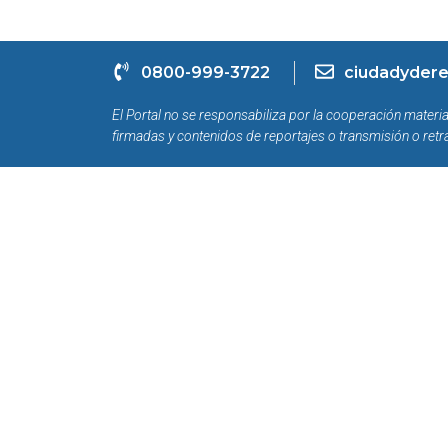
0800-999-3722
ciudadydere
El Portal no se responsabiliza por la cooperación materia
firmadas y contenidos de reportajes o transmisión o retr