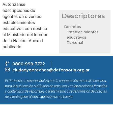
Autorízanse
adscripciones de
Descriptores
agentes de diversos
establecimientos
Decretos
educativos con destino
Establecimientos
al Ministerio del Interior
educativos
de la Nación. Anexo I
Personal
publicado.
0800-999-3722
ciudadyderechos@defensoria.org.ar
El Portal no se responsabiliza por la cooperación material necesaria
para la publicación o difusión de artículos y colaboraciones firmadas
y contenidos de reportajes o transmisión o retransmisión de noticias
de interés general con expresión de su fuente.