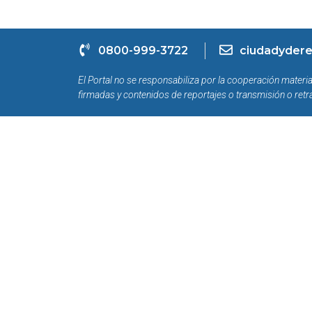
0800-999-3722
ciudadydere
El Portal no se responsabiliza por la cooperación materia
firmadas y contenidos de reportajes o transmisión o retr