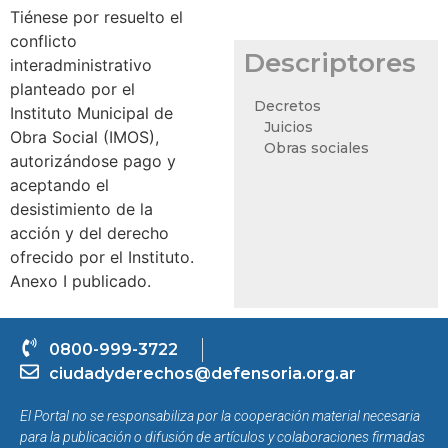
Tiénese por resuelto el
conflicto
Descriptores
interadministrativo
planteado por el
Decretos
Instituto Municipal de
Juicios
Obra Social (IMOS),
Obras sociales
autorizándose pago y
aceptando el
desistimiento de la
acción y del derecho
ofrecido por el Instituto.
Anexo I publicado.
0800-999-3722
ciudadyderechos@defensoria.org.ar
El Portal no se responsabiliza por la cooperación material necesaria
para la publicación o difusión de artículos y colaboraciones firmadas