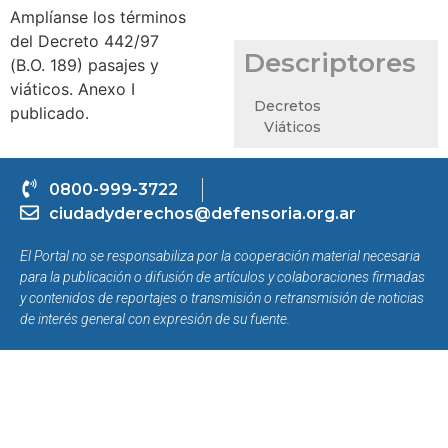
Amplíanse los términos
del Decreto 442/97
Descriptores
(B.O. 189) pasajes y
viáticos. Anexo I
Decretos
publicado.
Viáticos
0800-999-3722
ciudadyderechos@defensoria.org.ar
El Portal no se responsabiliza por la cooperación material necesaria
para la publicación o difusión de artículos y colaboraciones firmadas
y contenidos de reportajes o transmisión o retransmisión de noticias
de interés general con expresión de su fuente.