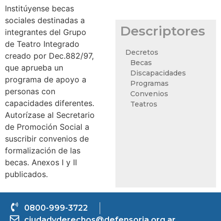
Institúyense becas
sociales destinadas a
Descriptores
integrantes del Grupo
de Teatro Integrado
Decretos
creado por Dec.882/97,
Becas
que aprueba un
Discapacidades
programa de apoyo a
Programas
personas con
Convenios
capacidades diferentes.
Teatros
Autorízase al Secretario
de Promoción Social a
suscribir convenios de
formalización de las
becas. Anexos I y II
publicados.
0800-999-3722
ciudadyderechos@defensoria.org.ar