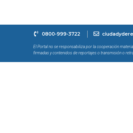
0800-999-3722
ciudadydere
El Portal no se responsabiliza por la cooperación materia
firmadas y contenidos de reportajes o transmisión o retr