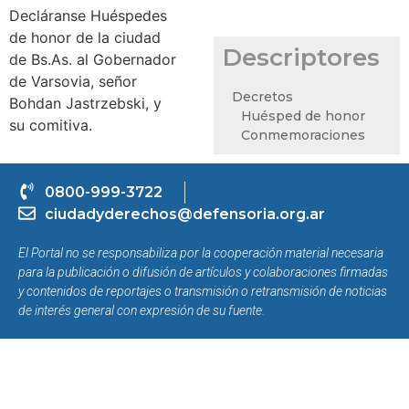
Decláranse Huéspedes
de honor de la ciudad
Descriptores
de Bs.As. al Gobernador
de Varsovia, señor
Decretos
Bohdan Jastrzebski, y
Huésped de honor
su comitiva.
Conmemoraciones
0800-999-3722
ciudadyderechos@defensoria.org.ar
El Portal no se responsabiliza por la cooperación material necesaria
para la publicación o difusión de artículos y colaboraciones firmadas
y contenidos de reportajes o transmisión o retransmisión de noticias
de interés general con expresión de su fuente.