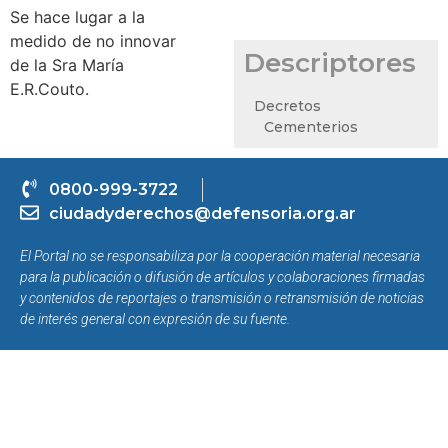
Se hace lugar a la
medido de no innovar
Descriptores
de la Sra María
E.R.Couto.
Decretos
Cementerios
0800-999-3722
ciudadyderechos@defensoria.org.ar
El Portal no se responsabiliza por la cooperación material necesaria
para la publicación o difusión de artículos y colaboraciones firmadas
y contenidos de reportajes o transmisión o retransmisión de noticias
de interés general con expresión de su fuente.