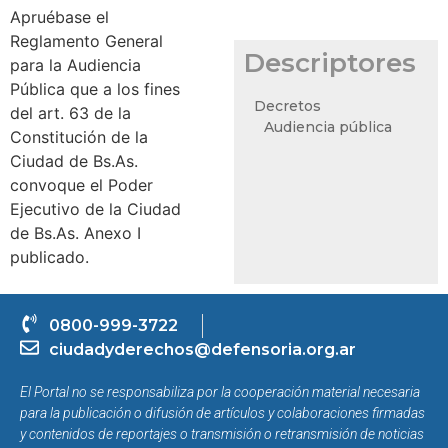
Apruébase el
Reglamento General
Descriptores
para la Audiencia
Pública que a los fines
Decretos
del art. 63 de la
Audiencia pública
Constitución de la
Ciudad de Bs.As.
convoque el Poder
Ejecutivo de la Ciudad
de Bs.As. Anexo I
publicado.
0800-999-3722
ciudadyderechos@defensoria.org.ar
El Portal no se responsabiliza por la cooperación material necesaria
para la publicación o difusión de artículos y colaboraciones firmadas
y contenidos de reportajes o transmisión o retransmisión de noticias