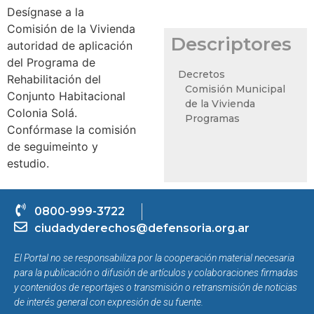
Desígnase a la
Comisión de la Vivienda
Descriptores
autoridad de aplicación
del Programa de
Decretos
Rehabilitación del
Comisión Municipal
Conjunto Habitacional
de la Vivienda
Colonia Solá.
Programas
Confórmase la comisión
de seguimeinto y
estudio.
0800-999-3722
ciudadyderechos@defensoria.org.ar
El Portal no se responsabiliza por la cooperación material necesaria
para la publicación o difusión de artículos y colaboraciones firmadas
y contenidos de reportajes o transmisión o retransmisión de noticias
de interés general con expresión de su fuente.