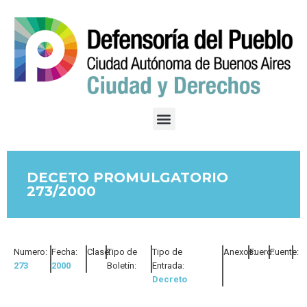
DECETO PROMULGATORIO
273/2000
Numero:
Fecha:
Clase:
Tipo de
Tipo de
Anexos:
Fuero:
Fuente:
273
2000
Boletín:
Entrada:
Decreto