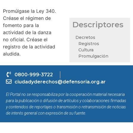
Promúlgase la Ley 340.
Créase el régimen de
Descriptores
fomento para la
actividad de la danza
Decretos
no oficial. Créase el
Registros
registro de la actividad
Cultura
aludida.
Promulgación
0800-999-3722
ciudadyderechos@defensoria.org.ar
El Portal no se responsabiliza por la cooperación material necesaria
para la publicación o difusión de artículos y colaboraciones firmadas
y contenidos de reportajes o transmisión o retransmisión de noticias
de interés general con expresión de su fuente.