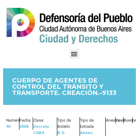
CUERPO DE AGENTES DE
CONTROL DEL TRÁNSITO Y
TRANSPORTE. CREACIÓN.-9133
Numero:
Fecha:
Clase:
Tipo de
Tipo de
Anexos:
Fuero:
Fuente:
94
2008
Decreto
Boletín:
Entrada:
CABA
B.O.
Anexo