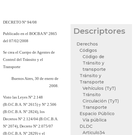
DECRETO N° 94/08
Descriptores
Publicado en el BOCBA N° 2865
del 07/02/2008
Derechos
Códigos
Se crea el Cuerpo de Agentes de
Código de
Control del Tránsito y el
Tránsito y
Transporte
transporte
Tránsito y
Buenos Aires, 30 de enero de
Transporte
2008.
Vehículos (TyT)
Tránsito
Visto las Leyes N° 2.148
Circulación (TyT)
(B.O.C.B.A. N° 2615) y N° 2.506
Transporte
(B.O.C.B.A. N° 2824), los
Espacio Público
Decretos N° 2.124/04 (B.O.C.B.A.
Vía pública
DLDC
N° 2074), Decreto N° 2.075/07
Articulo34
(B.O.C.B.A. N° 2829) y el